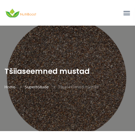
Tšiiaseemned mustad
Home
Supertoitude
Tšiiaseemned mustad