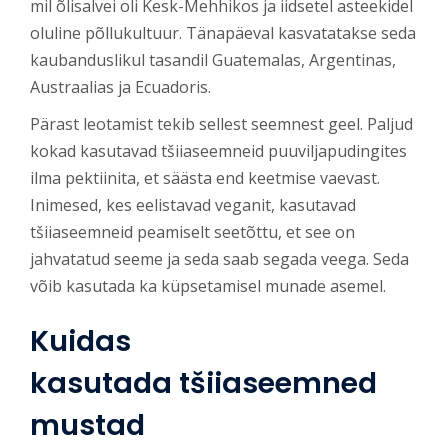
mil õlisalvei oli Kesk-Mehhikos ja iidsetel asteekidel
oluline põllukultuur. Tänapäeval kasvatatakse seda
kaubanduslikul tasandil Guatemalas, Argentinas,
Austraalias ja Ecuadoris.
Pärast leotamist tekib sellest seemnest geel. Paljud
kokad kasutavad tšiiaseemneid puuviljapudingites
ilma pektiinita, et säästa end keetmise vaevast.
Inimesed, kes eelistavad veganit, kasutavad
tšiiaseemneid peamiselt seetõttu, et see on
jahvatatud seeme ja seda saab segada veega. Seda
võib kasutada ka küpsetamisel munade asemel.
Kuidas
kasutada tšiiaseemned
mustad