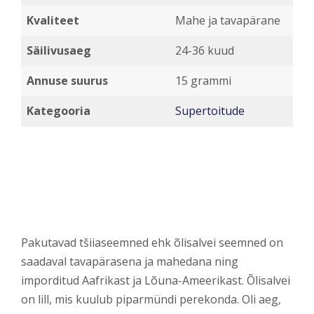
Kvaliteet
Mahe ja tavapärane
Säilivusaeg
24-36 kuud
Annuse suurus
15 grammi
Kategooria
Supertoitude
Pakutavad tšiiaseemned ehk õlisalvei seemned on
saadaval tavapärasena ja mahedana ning
imporditud Aafrikast ja Lõuna-Ameerikast. Õlisalvei
on lill, mis kuulub piparmündi perekonda. Oli aeg,