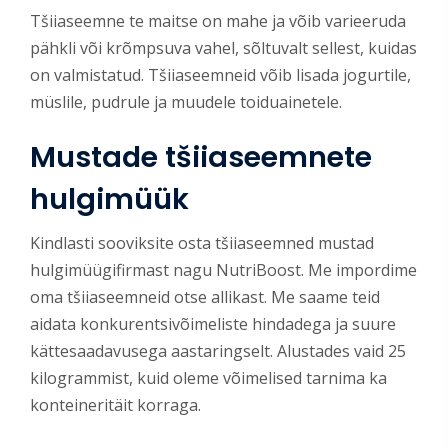
Tšiiaseemne te maitse on mahe ja võib varieeruda
pähkli või krõmpsuva vahel, sõltuvalt sellest, kuidas
on valmistatud. Tšiiaseemneid võib lisada jogurtile,
müslile, pudrule ja muudele toiduainetele.
Mustade
tšiiaseemnete
h
ulgimüük
Kindlasti sooviksite osta tšiiaseemned mustad
hulgimüügifirmast nagu NutriBoost. Me impordime
oma tšiiaseemneid otse allikast. Me saame teid
aidata konkurentsivõimeliste hindadega ja suure
kättesaadavusega aastaringselt. Alustades vaid 25
kilogrammist, kuid oleme võimelised tarnima ka
konteineritäit korraga.