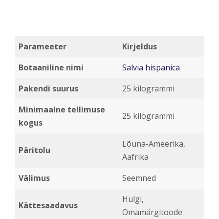
Parameeter
Kirjeldus
Botaaniline nimi
Salvia hispanica
Pakendi suurus
25 kilogrammi
Minimaalne tellimuse
25 kilogrammi
kogus
Lõuna-Ameerika,
Päritolu
Aafrika
Välimus
Seemned
Hulgi,
Kättesaadavus
Omamärgitoode