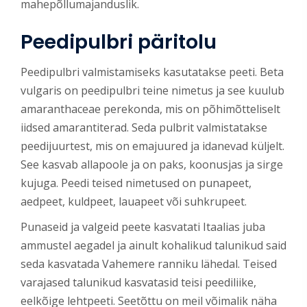
mahepõllumajanduslik.
Peedipulbri päritolu
Peedipulbri valmistamiseks kasutatakse peeti. Beta
vulgaris on peedipulbri teine nimetus ja see kuulub
amaranthaceae perekonda, mis on põhimõtteliselt
iidsed amarantiterad. Seda pulbrit valmistatakse
peedijuurtest, mis on emajuured ja idanevad küljelt.
See kasvab allapoole ja on paks, koonusjas ja sirge
kujuga. Peedi teised nimetused on punapeet,
aedpeet, kuldpeet, lauapeet või suhkrupeet.
Punaseid ja valgeid peete kasvatati Itaalias juba
ammustel aegadel ja ainult kohalikud talunikud said
seda kasvatada Vahemere ranniku lähedal. Teised
varajased talunikud kasvatasid teisi peediliike,
eelkõige lehtpeeti. Seetõttu on meil võimalik näha