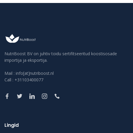
NutriBoost BV on juhtiv toidu sertifitseeritud koostisosade
importija ja eksportija.
Mail : info[at]nutriboost.nl
Call : +31103400077
Lingid