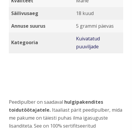
Kvaliteet
Mahe
Säilivusaeg
18 kuud
Annuse suurus
5 grammi päevas
Kuivatatud
Kategooria
puuviljade
Peedipulber on saadaval
hulgipakendites
toidutöötajatele.
Itaaliast pärit peedipulber, mida
me pakume on täiesti puhas ilma igasuguste
lisanditeta. See on 100% sertifitseeritud