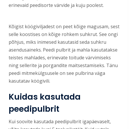
erinevaid peedisorte värvide ja kuju poolest.
Kõigist köögiviljadest on peet kõige magusam, sest
selle koostises on kõige rohkem suhkrut. See ongi
põhjus, miks inimesed kasutasid seda suhkru
asendusaineks. Peedi pulbrit ja mahla kasutatakse
teistes mahlades, erinevate toitude värvimiseks
ning sellerite ja porgandite maitsestamiseks. Tänu
peedi mitmekülgsusele on see pulbrina väga
kasutatav köögivili.
Kuidas kasutada
peedipulbrit
Kui soovite kasutada peedipulbrit igapäevaselt,