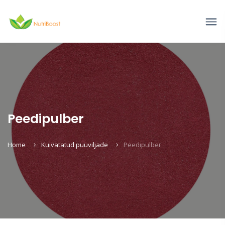
Peedipulber
Home
Kuivatatud puuviljade
Peedipulber