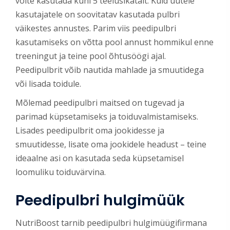
võite kasutada kuni 5 teelusikatäit. Kuid uutele
kasutajatele on soovitatav kasutada pulbri
väikestes annustes. Parim viis peedipulbri
kasutamiseks on võtta pool annust hommikul enne
treeningut ja teine pool õhtusöögi ajal.
Peedipulbrit võib nautida mahlade ja smuutidega
või lisada toidule.
Mõlemad peedipulbri maitsed on tugevad ja
parimad küpsetamiseks ja toiduvalmistamiseks.
Lisades peedipulbrit oma jookidesse ja
smuutidesse, lisate oma jookidele headust – teine
ideaalne asi on kasutada seda küpsetamisel
loomuliku toiduvärvina.
Peedipulbri hulgimüük
NutriBoost tarnib peedipulbri hulgimüügifirmana